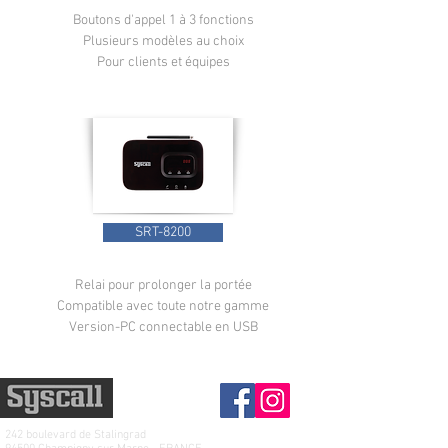
Boutons d'appel 1 à 3 fonctions
Plusieurs modèles au choix
Pour clients et équipes
SRT-8200
Relai pour prolonger la portée
Compatible avec toute notre gamme
Version-PC connectable en USB
242 boulevard de
Stalingrad