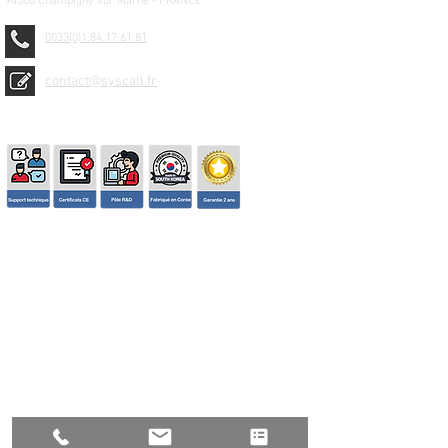
94500 Champigny sur Marne - FRANCE
0033(0)1.84.17.61.81
contact@syscall.fr
© 2026 SYSCALL FRANCE - TBS