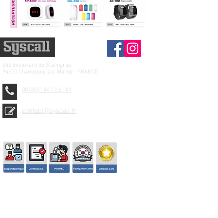
242 boulevard de
Stalingrad
94500 Champigny sur Marne - FRANCE
0033(0)1.84.17.61.81
contact@syscall.fr
© 2026 SYSCALL FRANCE - TBS