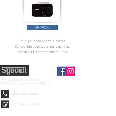
SRT-8200
Relai pour prolonger la portée
Compatible avec toute notre gamme
Version-PC connectable en USB
242 boulevard de
Stalingrad
94500 Champigny sur Marne - FRANCE
0033(0)1.84.17.61.81
contact@syscall.fr