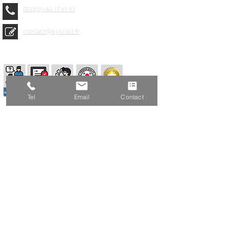
0033(0)1.84.17.61.81
contact@syscall.fr
© 2026 SYSCALL FRANCE - TBS
Tel
Email
Contact