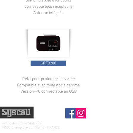
Station d'appel 6 fonctions
Compatible tous récepteurs
Antenne intégrée
SRT8200
Relai pour prolonger la portée
Compatible avec toute notre gamme
Version-PC connectable en USB
242 boulevard de
Stalingrad
94500 Champigny sur Marne - FRANCE